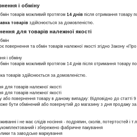
нення і обміну
бмін товарів можливий протягом
14 днів
після отримання товару п
авка товарів
здійснюється за домовленістю.
нення для товарів належної якості
бмін

є повернення та обмін товарів належної якості згідно Закону «Про 
я і обміну

бмін товарів можливий протягом 14 днів після отримання товару по
ка товарів здійснюється за домовленістю.

 для товарів належної якості

 для товарів належної якості

у або повернення товару в даному випадку: Відповідно до статті 9 
може бути обмінений або повернутий до магазину з дня продажу за 
живанні і не має слідів носіння - подряпин, сколів, потертостей і т.п.
 укомплектований і збережено фабричне пакування

рлики та заводське маркування
