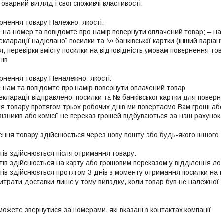
товарний вигляд і свої споживчі властивості.

нення товару Належної якості:

 на номер та повідомте про намір повернути оплачений товар; – над
кларації надісланої посилки та № банківської картки (інший варіан
я, перевірки вмісту посилки на відповідність умовам повернення то
ів

нення товару Неналежної якості:

візників або комісії не переказ грошей відбуваються за наш рахунок.
ення товару здійснюється через нову пошту або будь-якого іншого п
ів здійснюється після отримання товару.

ів здійснюється на карту або грошовим переказом у відділення лог
ів здійснюється протягом 3 днів з моменту отримання посилки на в
трати доставки лише у тому випадку, коли товар був не належної як
 можете звернутися за номерами, які вказані в контактах компанії
