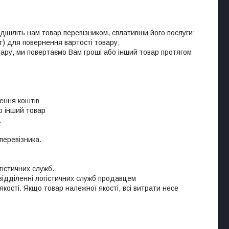
ішліть нам товар перевізником, сплативши його послуги;

т) для повернення вартості товару;

вару, ми повертаємо Вам гроші або інший товар протягом 


еревізника.

істичних служб.

ідділенні логістичних служб продавцем

ості. Якщо товар належної якості, всі витрати несе 