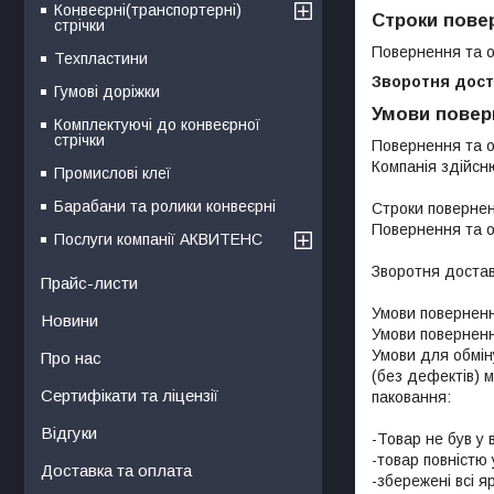
Конвеєрні(транспортерні)
Строки повер
стрічки
Повернення та о
Техпластини
Зворотня дост
Гумові доріжки
Умови повер
Комплектуючі до конвеєрної
стрічки
Повернення та о
Компанія здійсню
Промислові клеї
Барабани та ролики конвеєрні
Строки поверненн
Повернення та о
Послуги компанії АКВИТЕНС
Зворотня достав
Прайс-листи
Умови повернення
Новини
Умови повернення
Умови для обмін
Про нас
(без дефектів) 
Сертифікати та ліцензії
паковання:

Відгуки
-Товар не був у в
-товар повністю
Доставка та оплата
-збережені всі я