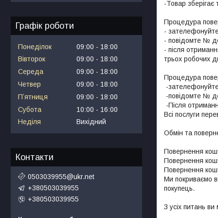
-Товар зберігає 
Процедура повер
Графік роботи
- зателефонуйте
- повідомте № де
Понеділок
09:00
18:00
- після отриманн
трьох робочих дн
Вівторок
09:00
18:00
Середа
09:00
18:00
Процедура повер
Четвер
09:00
18:00
 -зателефонуйте нам та повідомте про намір повернути оплачений товар

 -повідомте № декларації відправленої посилки та № банківської картки для повернення коштів

Пʼятниця
09:00
18:00
 -Після отримання товару протягом трьох робочих днів ми повертаємо Вам гроші або інший товар

Субота
10:00
16:00
Всі послуги пере
Неділя
Вихідний
Обмін та поверн
Повернення кошт
Контакти
Повернення кошт
Повернення кошт
0503039955@ukr.net
Ми покриваємо ви
+380503039955
покупець.

+380503039955
З усіх питань ви