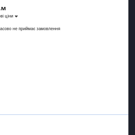
.м
ві ціни
часово не приймає замовлення