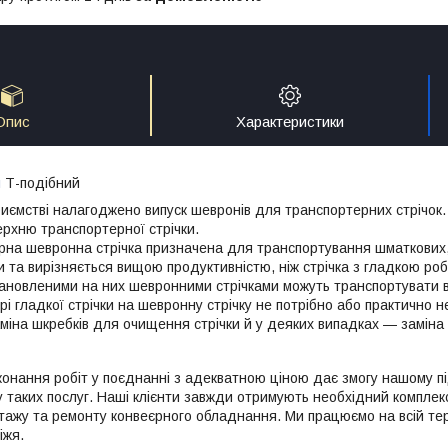
Опис
Характеристики
й
Т-подібний
иємстві налагоджено випуск шевронів для транспортерних стрічок.
ерхню транспортерної стрічки.
рна шевронна стрічка призначена для транспортування шматкових, 
и та вирізняється вищою продуктивністю, ніж стрічка з гладкою р
тановленими на них шевронними стрічками можуть транспортувати ва
рі гладкої стрічки на шевронну стрічку не потрібно або практично н
іна шкребків для очищення стрічки й у деяких випадках — заміна р
иконання робіт у поєднанні з адекватною ціною дає змогу нашому п
у таких послуг. Наші клієнти завжди отримують необхідний комплек
тажу та ремонту конвеєрного обладнання. Ми працюємо на всій тери
іжя.