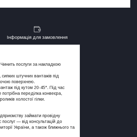
Інформація для замовлення
 Чинить послуги за накладкою
сипких штучних вантажів під
обочою поверхнею.
нтаж під кутом 20-45°. Під час
е потрібна переділка конвеєра,
оликів холостої гілки.
ідприємству займати провідну
с послуг — від консультацій до
торії України, а також ближнього та