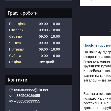
Графік роботи
Понеділок
09:00
18:00
Вівторок
09:00
18:00
Середа
09:00
18:00
Четвер
09:00
18:00
Профіль гумови
Пʼятниця
09:00
18:00
На нашому підпр
Субота
10:00
16:00
шевронів на пов
Гумована конвеє
Неділя
Вихідний
крутішими кутам
Конвейєри зі вс
заміни на конвеє
Контакти
загалом — це зам
0503039955@ukr.net
Висока якість в
+380503039955
позицію на ринк
+380503039955
постачання, мон
дальнього заруб