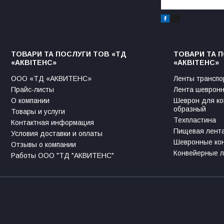
ТОВАРИ ТА ПОСЛУГИ ТОВ «ТД
ТОВАРИ ТА 
«АКВІТЕНС»
«АКВІТЕНС»
ООО «ТД «АКВИТЕНС»
Ленты транспо
Прайс-листы
Лента шевронн
О компании
Шеврон для ко
образный
Товары и услуги
Техпластина
Контактная информация
Пищевая лента
Условия доставки и оплаты
Шевронные ко
Отзывы о компании
Конвейерные 
Работы ООО "ТД "АКВИТЕНС"