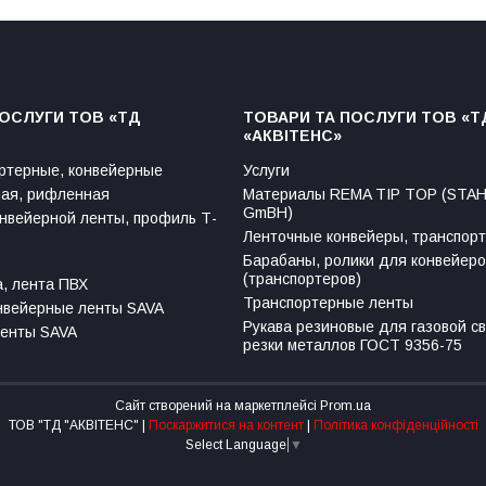
ПОСЛУГИ ТОВ «ТД
ТОВАРИ ТА ПОСЛУГИ ТОВ «Т
«АКВІТЕНС»
ртерные, конвейерные
Услуги
ая, рифленная
Материалы REMA TIP TOP (ST
GmBH)
нвейерной ленты, профиль Т-
Ленточные конвейеры, транспор
Барабаны, ролики для конвейеро
(транспортеров)
, лента ПВХ
Транспортерные ленты
нвейерные ленты SAVA
Рукава резиновые для газовой св
ленты SAVA
резки металлов ГОСТ 9356-75
Сайт створений на маркетплейсі
Prom.ua
ТОВ "ТД "АКВІТЕНС" |
Поскаржитися на контент
|
Політика конфіденційності
Select Language
▼