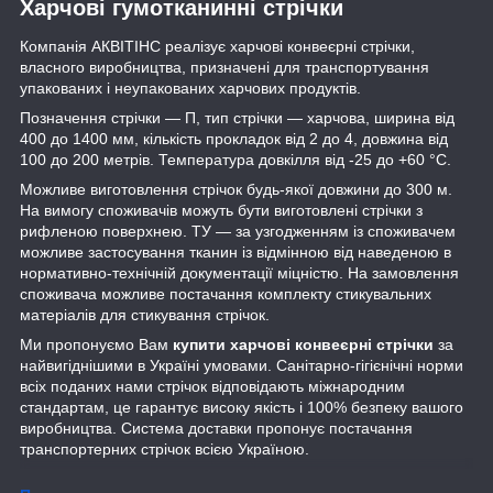
Харчові гумотканинні стрічки
Компанія АКВІТІНС реалізує харчові конвеєрні стрічки,
власного виробництва, призначені для транспортування
упакованих і неупакованих харчових продуктів.
Позначення стрічки — П, тип стрічки — харчова, ширина від
400 до 1400 мм, кількість прокладок від 2 до 4, довжина від
100 до 200 метрів. Температура довкілля від -25 до +60 °C.
Можливе виготовлення стрічок будь-якої довжини до 300 м.
На вимогу споживачів можуть бути виготовлені стрічки з
рифленою поверхнею. ТУ — за узгодженням із споживачем
можливе застосування тканин із відмінною від наведеною в
нормативно-технічній документації міцністю. На замовлення
споживача можливе постачання комплекту стикувальних
матеріалів для стикування стрічок.
Ми пропонуємо Вам
купити харчові конвеєрні стрічки
за
найвигіднішими в Україні умовами. Санітарно-гігієнічні норми
всіх поданих нами стрічок відповідають міжнародним
стандартам, це гарантує високу якість і 100% безпеку вашого
виробництва. Система доставки пропонує постачання
транспортерних стрічок всією Україною.