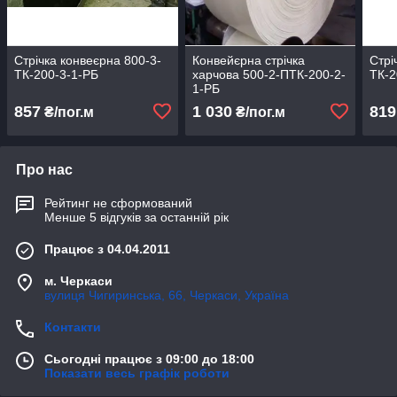
Стрічка конвеєрна 800-3-
Конвейєрна стрічка
Стрі
ТК-200-3-1-РБ
харчова 500-2-ПТК-200-2-
ТК-2
1-РБ
857
1 030
819
₴/пог.м
₴/пог.м
Про нас
Рейтинг не сформований
Менше 5 відгуків за останній рік
Працює з 04.04.2011
м. Черкаси
вулиця Чигиринська, 66, Черкаси, Україна
Контакти
Сьогодні працює з 09:00 до 18:00
Показати весь графік роботи