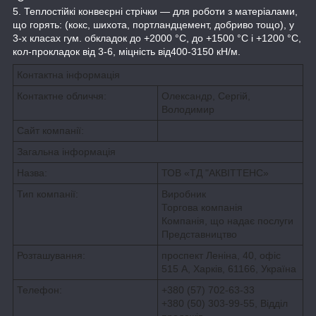
5. Теплостійкі конвеєрні стрічки — для роботи з матеріалами,
що горять: (кокс, шихота, портландцемент, добриво тощо), у
3-х класах гум. обкладок до +2000 °C, до +1500 °C і +1200 °C,
кол-прокладок від 3-6, міцність від400-3150 кН/м.
Контактна інформація
Контактне обличчя:
Олександр, Сергій,
Володимир
Сайт компанії:
Загальна інформація
Назва:
ТОВ «ТД "АКВІТТЕНС»
Тип компанії:
Виробник
Торгова компанія
Компанія, що надає послуги
Представництво
Розташування:
проспект Леніна, 40, офіс
515 А, Харків, 61166, Україна
Телефон:
+380 (57) 702-63-33
+380 (50) 303-99-55
,
Відділ