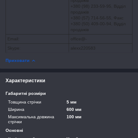
продажів
+380 (98) 233-59-95, Відділ
продажів
+380 (57) 714-56-55
,
Факс
+380 (50) 409-00-94
,
Відділ
продажів
Email:
office@-
Skype:
alexx220583
Приховати
Характеристики
Габаритні розміри
Товщина стрічки
5 мм
Ширина
600 мм
Максимальна довжина
100 мм
стрічки
Основні