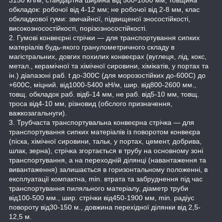
обкладок: робочої від 4-12 мм; не робочої від 2-8 мм, клас
обкладкової гуми: звичайної, підвищеної зносостійкості,
високозносостійкості, порізозносостійкості.
2. Гумові конвеєрні стрічки — для транспортування сипких
матеріалів будь-якого гранулометричного складу в
магістральних, довгих похилих конвеєрах (вуглеця, лід, кокс,
метал., керамічної та хімічної сировини, хімікатів, у портах та
ін.) діапазоні раб. t до-300С (для морозостійких до-600С) до
+600С, міцний. від1000-5400 кН/м, шир. від800-2600 мм.,
товщ. обкладок раб. від6-14 мм, не раб. від5-10 мм, товщ.
троса від4-10 мм, різновид (обслого призначення,
важкозагальнуги).
3. Трубчаста транспортувальна конвеєрна стрічка — для
транспортування сипких матеріалів із поворотом конвеєра
(піска, хімічної сировини, тальк, у портах, цемент, добрива,
шлак, зерна), стрічка згортається в трубу на основному зоні
транспортування, а на переходній ділянці (навантаження та
вивантаження) залишається в горизонтальному положенні, в
експлуатації компактна, min. втрата та забруднення під час
транспортування пиляльного матеріалу, діаметр труби
від100-500 мм., шир. стрічки від450-1900 мм, min. радіус
повороту від30-150 м., довжина перехідної ділянки від 2,5-
12,5 м.