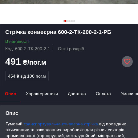
Стрічка конвеєрна 600-2-ТК-200-2-1-РБ
В наявності
Код: 600-2-ТК-200-2-1
Опт і роздріб
491
₴/пог.м
454 ₴
від 100 пог.м
Опис
Характеристики
Доставка
Оплата
Умови п
Опис
Гумовий
транспортувальна конвеєрна стрічка
від провідних
вітчизняних та закордонних виробників для різних секторів
промисловості (горнорудний, металургійний, мінеральний,