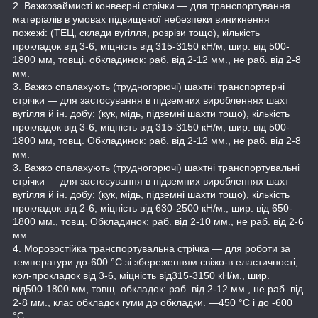
2. Важкозаймисті конвеєрні стрічки — для транспортування
матеріалів в умовах підвищеної небезпеки виникнення
пожежі: (ТЕЦ, склади вугілля, розрізи тощо), кількість
прокладок від 3-6, міцність від 315-3150 кН/м, шир. від 500-
1800 мм, товщі. обкладинок: раб. від 2-12 мм., не раб. від 2-8
мм.
3. Важко спалахують (трудногорючі) шахтні транспортерні
стрічки — для застосування в підземних виробленнях шахт
вугілля й ін. добу: (кук, мідь, підземні шахти тощо), кількість
прокладок від 3-6, міцність від 315-3150 кН/м, шир. від 500-
1800 мм, товщ. Обкладинок: раб. від 2-12 мм., не раб. від 2-8
мм.
3. Важко спалахують (трудногорючі) шахтні транспортувальні
стрічки — для застосування в підземних виробленнях шахт
вугілля й ін. добу: (кук, мідь, підземні шахти тощо), кількість
прокладок від 2-6, міцність від 630-2500 кН/м., шир. від 650-
1800 мм., товщ. Обкладинок: раб. від 2-10 мм., не раб. від 2-6
мм.
4. Морозостійка транспортувальна стрічка — для роботи за
температури до-600 °C зі збереженням свіжо-в еластичності,
кол-прокладок від 3-6, міцність від315-3150 кН/м., шир.
від500-1800 мм, товщ. обкладок: раб. від 2-12 мм., не раб. від
2-8 мм., клас обкладок гуми до обкладки. —450 °C і до -600
°C