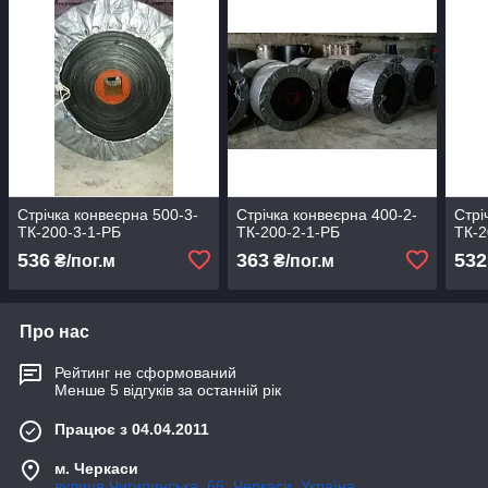
Стрічка конвеєрна 500-3-
Стрічка конвеєрна 400-2-
Стрі
ТК-200-3-1-РБ
ТК-200-2-1-РБ
ТК-2
536
363
532
₴/пог.м
₴/пог.м
Про нас
Рейтинг не сформований
Менше 5 відгуків за останній рік
Працює з 04.04.2011
м. Черкаси
вулиця Чигиринська, 66, Черкаси, Україна