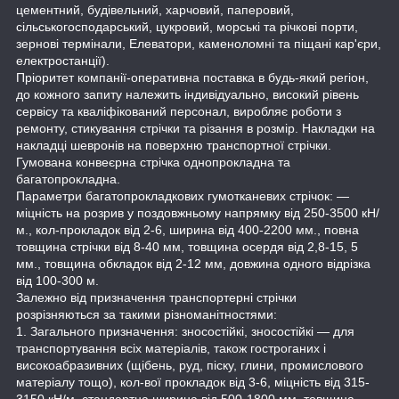
цементний, будівельний, харчовий, паперовий,
сільськогосподарський, цукровий, морські та річкові порти,
зернові термінали, Елеватори, каменоломні та піщані кар'єри,
електростанції).
Пріоритет компанії-оперативна поставка в будь-який регіон,
до кожного запиту належить індивідуально, високий рівень
сервісу та кваліфікований персонал, виробляє роботи з
ремонту, стикування стрічки та різання в розмір. Накладки на
накладці шевронів на поверхню транспортної стрічки.
Гумована конвеєрна стрічка однопрокладна та
багатопрокладна.
Параметри багатопрокладкових гумотканевих стрічок: —
міцність на розрив у поздовжньому напрямку від 250-3500 кН/
м., кол-прокладок від 2-6, ширина від 400-2200 мм., повна
товщина стрічки від 8-40 мм, товщина осердя від 2,8-15, 5
мм., товщина обкладок від 2-12 мм, довжина одного відрізка
від 100-300 м.
Залежно від призначення транспортерні стрічки
розрізняються за такими різноманітностями:
1. Загального призначення: зносостійкі, зносостійкі — для
транспортування всіх матеріалів, також гостроганих і
високоабразивних (щібень, руд, піску, глини, промислового
матеріалу тощо), кол-вої прокладок від 3-6, міцність від 315-
3150 кН/м, стандартна ширина від 500-1800 мм, товщина