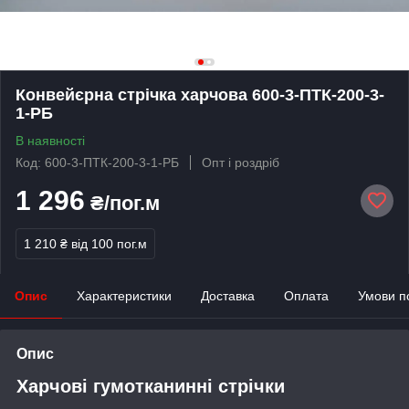
Конвейєрна стрічка харчова 600-3-ПТК-200-3-
1-РБ
В наявності
Код: 600-3-ПТК-200-3-1-РБ
Опт і роздріб
1 296
₴/пог.м
1 210 ₴
від 100 пог.м
Опис
Характеристики
Доставка
Оплата
Умови п
Опис
Харчові гумотканинні стрічки