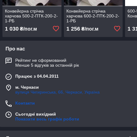
Конвейєрна стрічка
Конвейерна стрічка
600-
харчова 500-2-ПТК-200-2-
харчова 600-2-ПТК-200-2-
Конв
1-РБ
1-РБ
1 030
1 256
1 3
₴/пог.м
₴/пог.м
Про нас
Рейтинг не сформований
Менше 5 відгуків за останній рік
Працює з 04.04.2011
м. Черкаси
вулиця Чигиринська, 66, Черкаси, Україна
Контакти
Сьогодні вихідний
Показати весь графік роботи