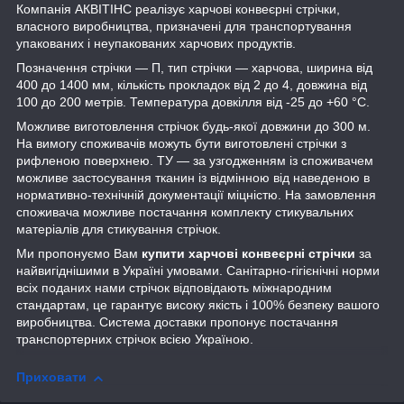
Компанія АКВІТІНС реалізує харчові конвеєрні стрічки,
власного виробництва, призначені для транспортування
упакованих і неупакованих харчових продуктів.
Позначення стрічки — П, тип стрічки — харчова, ширина від
400 до 1400 мм, кількість прокладок від 2 до 4, довжина від
100 до 200 метрів. Температура довкілля від -25 до +60 °C.
Можливе виготовлення стрічок будь-якої довжини до 300 м.
На вимогу споживачів можуть бути виготовлені стрічки з
рифленою поверхнею. ТУ — за узгодженням із споживачем
можливе застосування тканин із відмінною від наведеною в
нормативно-технічній документації міцністю. На замовлення
споживача можливе постачання комплекту стикувальних
матеріалів для стикування стрічок.
Ми пропонуємо Вам
купити харчові конвеєрні стрічки
за
найвигіднішими в Україні умовами. Санітарно-гігієнічні норми
всіх поданих нами стрічок відповідають міжнародним
стандартам, це гарантує високу якість і 100% безпеку вашого
виробництва. Система доставки пропонує постачання
транспортерних стрічок всією Україною.
Приховати