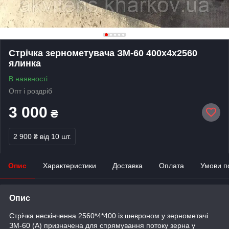
Стрічка зернометувача ЗМ-60 400х4х2560
ялинка
В наявності
Опт і роздріб
3 000
₴
2 900 ₴
від 10 шт.
Опис
Характеристики
Доставка
Оплата
Умови п
Опис
Стрічка нескінченна 2560*4*400 із шевроном у зернометачі
ЗМ-60 (А) призначена для спрямування потоку зерна у