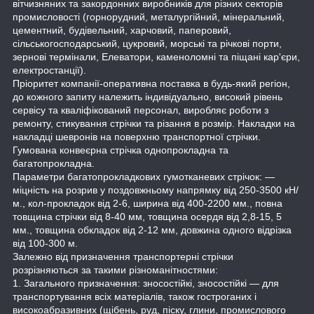
вітчизняних та закордонних виробників для різних секторів
промисловості (горнорудний, металургійний, мінеральний,
цементний, будівельний, харчовий, паперовий,
сільськогосподарський, цукровий, морські та річкові порти,
зернові термінали, Елеватори, каменоломні та піщані кар'єри,
електростанції).
Пріоритет компанії-оперативна поставка в будь-який регіон,
до кожного запиту належить індивідуально, високий рівень
сервісу та кваліфікований персонал, виробляє роботи з
ремонту, стикування стрічки та різання в розмір. Накладки на
накладці шевронів на поверхню транспортної стрічки.
Гумована конвеєрна стрічка однопрокладна та
багатопрокладна.
Параметри багатопрокладкових гумотканевих стрічок: —
міцність на розрив у поздовжньому напрямку від 250-3500 кН/
м., кол-прокладок від 2-6, ширина від 400-2200 мм., повна
товщина стрічки від 8-40 мм, товщина осердя від 2,8-15, 5
мм., товщина обкладок від 2-12 мм, довжина одного відрізка
від 100-300 м.
Залежно від призначення транспортерні стрічки
розрізняються за такими різноманітностями:
1. Загального призначення: зносостійкі, зносостійкі — для
транспортування всіх матеріалів, також гостроганих і
високоабразивних (щібень, руд, піску, глини, промислового