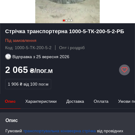
Стрічка транспортерна 1000-5-ТК-200-5-2-РБ
Під замовлення
Код: 1000-5-ТК-200-5-2
Опт і роздріб
Відправка з
25 вересня 2026
2 065
₴/пог.м
1 906 ₴
від 100 пог.м
Опис
Характеристики
Доставка
Оплата
Умови п
Опис
Гумовий
транспортувальна конвеєрна стрічка
від провідних