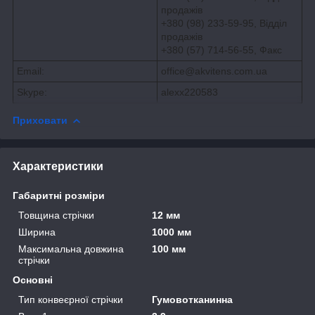
продажів
+380 (98) 233-59-95, Відділ
продажів
+380 (57) 714-56-55
,
Факс
Email:
office@akvitens.com.ua
Skype:
alexx220583
Приховати
Характеристики
Габаритні розміри
Товщина стрічки
12 мм
Ширина
1000 мм
Максимальна довжина
100 мм
стрічки
Основні
Тип конвеєрної стрічки
Гумовотканинна