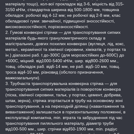
матеріалу тощо), кол-вої прокладок від 3-6, міцність від 315-
3150 кН/м, стандартна ширина від 500-1800 мм, товщина
обкладок: робочої від 4-12 мм; не робочої від 2-8 мм, клас
обкладкової гуми: звичайної, підвищеної зносостійкості,
високозносостійкості, порізозносостійкості.
2. Гумові конвеєрні стрічки — для транспортування сипких
матеріалів будь-якого гранулометричного складу в
магістральних, довгих похилих конвеєрах (вуглеця, лід, кокс,
метал., керамічної та хімічної сировини, хімікатів, у портах та
ін.) діапазоні раб. t до-300С (для морозостійких до-600С) до
+600С, міцний. від1000-5400 кН/м, шир. від800-2600 мм.,
товщ. обкладок раб. від6-14 мм, не раб. від5-10 мм, товщ.
троса від4-10 мм, різновид (обслого призначення,
важкозагальнуги).
3. Трубчаста транспортувальна конвеєрна стрічка — для
транспортування сипких матеріалів із поворотом конвеєра
(піска, хімічної сировини, тальк, у портах, цемент, добрива,
шлак, зерна), стрічка згортається в трубу на основному зоні
транспортування, а на переходній ділянці (навантаження та
вивантаження) залишається в горизонтальному положенні, в
експлуатації компактна, min. втрата та забруднення під час
транспортування пиляльного матеріалу, діаметр труби
від100-500 мм., шир. стрічки від450-1900 мм, min. радіус