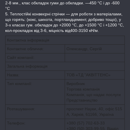
2-8 мм., клас обкладок гуми до обкладки. —450 °C і до -600
°C
5. Теплостійкі конвеєрні стрічки — для роботи з матеріалами,
що горять: (кокс, шихота, портландцемент, добриво тощо), у
3-х класах гум. обкладок до +2000 °C, до +1500 °C і +1200 °C,
кол-прокладок від 3-6, міцність від400-3150 кН/м.
Контактна інформація
Контактне обличчя:
Олександр, Сергій
Сайт компанії:
Загальна інформація
Назва:
ТОВ «ТД "АКВІТТЕНС»
Тип компанії:
Виробник
Торгова компанія
Компанія, що надає послуги
Представництво
Розташування:
проспект Науки, 40, офіс 515
А, Харків, 61166, Україна
Телефон:
+380 (57) 702-63-33
+380 (50) 303-99-55
,
Відділ