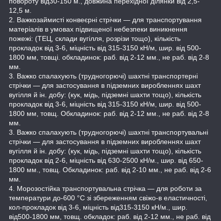
повороту від30-150 м., довжина перехідної ділянки від 2,5-
12,5 м.
2. Важкозаймисті конвеєрні стрічки — для транспортування
матеріалів в умовах підвищеної небезпеки виникнення
пожежі: (ТЕЦ, склади вугілля, розрізи тощо), кількість
прокладок від 3-6, міцність від 315-3150 кН/м, шир. від 500-
1800 мм, товщі. обкладинок: раб. від 2-12 мм., не раб. від 2-8
мм.
3. Важко спалахують (трудногорючі) шахтні транспортерні
стрічки — для застосування в підземних виробленнях шахт
вугілля й ін. добу: (кук, мідь, підземні шахти тощо), кількість
прокладок від 3-6, міцність від 315-3150 кН/м, шир. від 500-
1800 мм, товщ. Обкладинок: раб. від 2-12 мм., не раб. від 2-8
мм.
3. Важко спалахують (трудногорючі) шахтні транспортувальні
стрічки — для застосування в підземних виробленнях шахт
вугілля й ін. добу: (кук, мідь, підземні шахти тощо), кількість
прокладок від 2-6, міцність від 630-2500 кН/м., шир. від 650-
1800 мм., товщ. Обкладинок: раб. від 2-10 мм., не раб. від 2-6
мм.
4. Морозостійка транспортувальна стрічка — для роботи за
температури до-600 °C зі збереженням свіжо-в еластичності,
кол-прокладок від 3-6, міцність від315-3150 кН/м., шир.
від500-1800 мм, товщ. обкладок: раб. від 2-12 мм., не раб. від