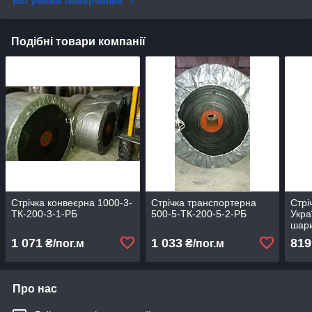
Всі умови повернення
Подібні товари компанії
Стрічка конвеєрна 1000-3-
Стрічка транспортерна
Стрі
ТК-200-3-1-РБ
500-5-ТК-200-5-2-РБ
Укра
шар
1 071
1 033
819
₴/пог.м
₴/пог.м
Про нас