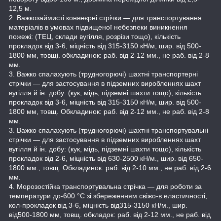
12,5 м.
2. Важкозаймисті конвеєрні стрічки — для транспортування
матеріалів в умовах підвищеної небезпеки виникнення
пожежі: (ТЕЦ, склади вугілля, розрізи тощо), кількість
прокладок від 3-6, міцність від 315-3150 кН/м, шир. від 500-
1800 мм, товщі. обкладинок: раб. від 2-12 мм., не раб. від 2-8
мм.
3. Важко спалахують (трудногорючі) шахтні транспортерні
стрічки — для застосування в підземних виробленнях шахт
вугілля й ін. добу: (кук, мідь, підземні шахти тощо), кількість
прокладок від 3-6, міцність від 315-3150 кН/м, шир. від 500-
1800 мм, товщ. Обкладинок: раб. від 2-12 мм., не раб. від 2-8
мм.
3. Важко спалахують (трудногорючі) шахтні транспортувальні
стрічки — для застосування в підземних виробленнях шахт
вугілля й ін. добу: (кук, мідь, підземні шахти тощо), кількість
прокладок від 2-6, міцність від 630-2500 кН/м., шир. від 650-
1800 мм., товщ. Обкладинок: раб. від 2-10 мм., не раб. від 2-6
мм.
4. Морозостійка транспортувальна стрічка — для роботи за
температури до-600 °C зі збереженням свіжо-в еластичності,
кол-прокладок від 3-6, міцність від315-3150 кН/м., шир.
від500-1800 мм, товщ. обкладок: раб. від 2-12 мм., не раб. від