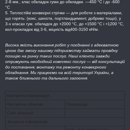
2-8 мм., клас обкладок гуми до обкладки. —450 °C і до -600
°C
5. Теплостійкі конвеєрні стрічки — для роботи з матеріалами,
що горять: (кокс, шихота, портландцемент, добриво тощо), у
3-х класах гум. обкладок до +2000 °C, до +1500 °C і +1200 °C,
кол-прокладок від 3-6, міцність від400-3150 кН/м.
Висока якість виконання робіт у поєднанні з адекватною
ціною дає змогу нашому підприємству займати провідну
позицію на ринку таких послуг. Наші клієнти завжди
отримують необхідний комплекс послуг — від консультацій
до постачання, монтажу та ремонту конвеєрного
обладнання. Ми працюємо на всій території України, а
також ближнього та дальнього загоєння.
Контактна інформація
Контактне обличчя:
Олександр
Сайт компанії:
Загальна інформація