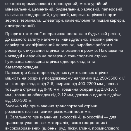
секторів промисловості (горнорудний, металургійний,
мінеральний, цементний, будівельний, харчовий, паперовий,
сільськогосподарський, цукровий, морські та річкові порти,
зернові термінали, Елеватори, каменоломні та піщані кар'єри,
електростанції).
Пріоритет компанії-оперативна поставка в будь-який регіон,
до кожного запиту належить індивідуально, високий рівень
сервісу та кваліфікований персонал, виробляє роботи з
ремонту, стикування стрічки та різання в розмір. Накладки на
накладці шевронів на поверхню транспортної стрічки.
Гумована конвеєрна стрічка однопрокладна та
багатопрокладна.
Параметри багатопрокладкових гумотканевих стрічок: —
міцність на розрив у поздовжньому напрямку від 250-3500 кН/
м., кол-прокладок від 2-6, ширина від 400-2200 мм., повна
товщина стрічки від 8-40 мм, товщина осердя від 2,8-15, 5
мм., товщина обкладок від 2-12 мм, довжина одного відрізка
від 100-300 м.
Залежно від призначення транспортерні стрічки
розрізняються за такими різноманітностями:
1. Загального призначення: зносостійкі, зносостійкі — для
транспортування всіх матеріалів, також гостроганих і
високоабразивних (щібень, руд, піску, глини, промислового