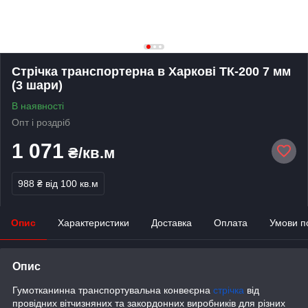
Стрічка транспортерна в Харкові ТК-200 7 мм
(3 шари)
В наявності
Опт і роздріб
1 071
₴/кв.м
988 ₴
від 100 кв.м
Опис
Характеристики
Доставка
Оплата
Умови п
Опис
Гумотканинна транспортувальна конвеєрна
стрічка
від
провідних вітчизняних та закордонних виробників для різних