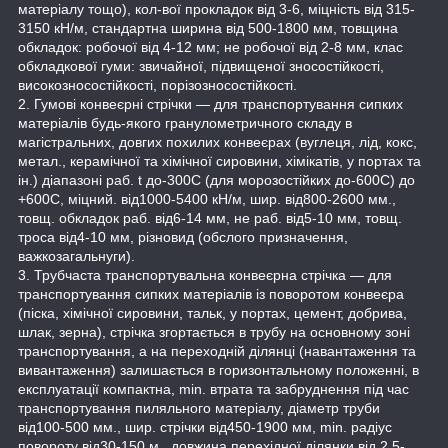
матеріалу тощо), кол-вої прокладок від 3-6, міцність від 315-
3150 кН/м, стандартна ширина від 500-1800 мм, товщина
обкладок: робочої від 4-12 мм; не робочої від 2-8 мм, клас
обкладкової гуми: звичайної, підвищеної зносостійкості,
високозносостійкості, порізозносостійкості.
2. Гумові конвеєрні стрічки — для транспортування сипких
матеріалів будь-якого гранулометричного складу в
магістральних, довгих похилих конвеєрах (вуглеця, лід, кокс,
метал., керамічної та хімічної сировини, хімікатів, у портах та
ін.) діапазоні раб. t до-300С (для морозостійких до-600С) до
+600С, міцний. від1000-5400 кН/м, шир. від800-2600 мм.,
товщ. обкладок раб. від6-14 мм, не раб. від5-10 мм, товщ.
троса від4-10 мм, різновид (обслого призначення,
важкозагальнуги).
3. Трубчаста транспортувальна конвеєрна стрічка — для
транспортування сипких матеріалів із поворотом конвеєра
(піска, хімічної сировини, тальк, у портах, цемент, добрива,
шлак, зерна), стрічка згортається в трубу на основному зоні
транспортування, а на переходній ділянці (навантаження та
вивантаження) залишається в горизонтальному положенні, в
експлуатації компактна, min. втрата та забруднення під час
транспортування пиляльного матеріалу, діаметр труби
від100-500 мм., шир. стрічки від450-1900 мм, min. радіус
повороту від30-150 м., довжина перехідної ділянки від 2,5-