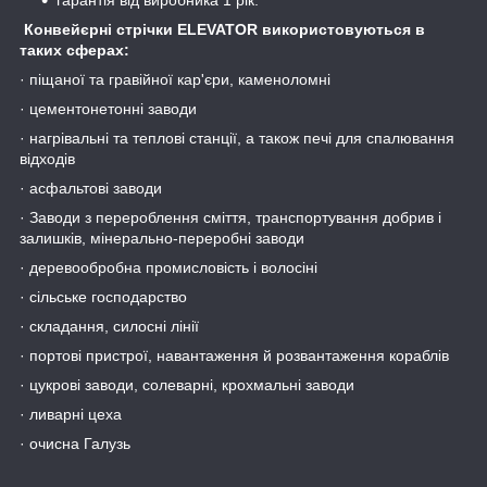
Конвейєрні стрічки ELEVATOR використовуються в
таких сферах:
· піщаної та гравійної кар'єри, каменоломні
· цементонетонні заводи
· нагрівальні та теплові станції, а також печі для спалювання
відходів
· асфальтові заводи
· Заводи з перероблення сміття, транспортування добрив і
залишків, мінерально-переробні заводи
· деревообробна промисловість і волосіні
· сільське господарство
· складання, силосні лінії
· портові пристрої, навантаження й розвантаження кораблів
· цукрові заводи, солеварні, крохмальні заводи
· ливарні цеха
· очисна Галузь