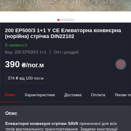
200 ЕР500/3 1+1 Y CE Елеваторна конвеєрна
(норійна) стрічка DIN22102
В наявності
Код: 200 ЕР500/3 1+1
Опт і роздріб
390
₴/пог.м
374 ₴
від 100 пог.м
Опис
Характеристики
Доставка
Оплата
Умови п
Опис
Елеваторні конвеєрні стрічки SAVA
призначені для всіх
типів вертикального транспортування. Завдяки конструкції