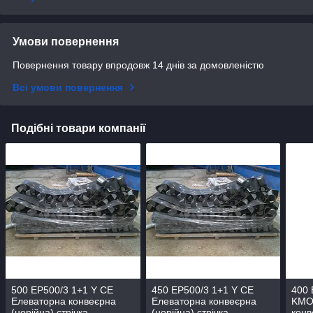
Умови повернення
Повернення товару впродовж 14 днів за домовленістю
Всі умови повернення
Подібні товари компанії
500 ЕР500/3 1+1 Y CE
450 ЕР500/3 1+1 Y CE
400 
Елеваторна конвеєрна
Елеваторна конвеєрна
KMO
(норійна) стрічка
(норійна) стрічка
конв