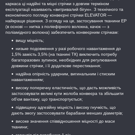
каркаса ці надійні та міцні стрічки з довгим терміном
експлуатації називають «витривалий бігун». З технічного та
економічного погляду конвеєрні стрічки ELEVATOR —
найкраще рішення. З огляду на це, застосування тканини ЕР
(в основі — нитка з поліефірного волокна, качок — з
поліамідного волокна) забезпечить конвеєрним стрічкам:
вищу міцність;
низьке подовження у разі робочого навантаження до
1,5% замість 3,5% (на тканині ТК) виключить потребу
багаторазових зупинок, необхідних для регулювання
довжини стрічки, і її додаткове перестикання;
надійна опірність ударним, вигинальним і стиским
навантаженням;
високу поперечну еластичність, що дасть можливість
застосовувати великі кути жолоба конвеєра та збільшити
об'єм вантажу, що транспортується;
підвищену адгезійну міцність і високу гнучкість, що
дають змогу застосовувати барабани менших діаметрів;
високе значення співвідношення міцності до маси
тканини;
гарантія від виробника 1 рік.