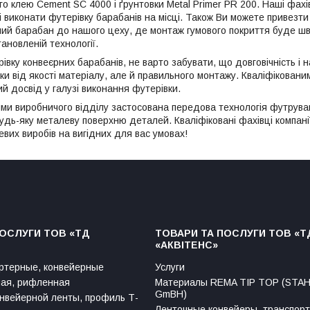
о клею Cement SC 4000 і ґрунтовки Metal Primer PR 200. Наші фах
і виконати футерівку барабанів на місці. Також Ви можете привезт
ий барабан до нашого цеху, де монтаж гумового покриття буде шви
ановленій технології.
вку конвеєрних барабанів, не варто забувати, що довговічність і н
ьки від якості матеріалу, але й правильного монтажу. Кваліфікова
й досвід у галузі виконання футерівки.
и виробничого відділу застосована передова технологія футрува
удь-яку металеву поверхню деталей. Кваліфіковані фахівці комп
евих виробів на вигідних для вас умовах!
ПОСЛУГИ ТОВ «ТД
ТОВАРИ ТА ПОСЛУГИ ТОВ «Т
«АКВІТЕНС»
ртерные, конвейерные
Услуги
ая, рифленная
Материалы REMA TIP TOP (ST
GmBH)
нвейерной ленты, профиль Т-
Ленточные конвейеры, транспор