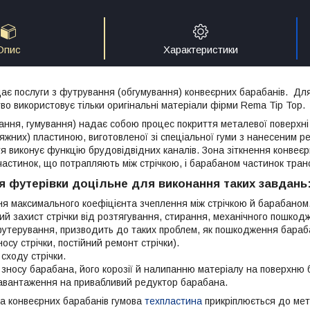
Опис
Характеристики
є послуги з футрування (обгумування) конвеєрних барабанів. Для
во використовує тільки оригінальні матеріали фірми Rema Tip Top.
вання, гумування) надає собою процес покриття металевої поверхні 
тяжних) пластиною, виготовленої зі спеціальної гуми з нанесеним 
тя виконує функцію брудовідвідних каналів. Зона зіткнення конвеєр
частинок, що потрапляють між стрічкою, і барабаном частинок тран
я футерівки доцільне для виконання таких завдань
я максимального коефіцієнта зчеплення між стрічкою й барабаном
й захист стрічки від розтягування, стирання, механічного пошкодж
утерування, призводить до таких проблем, як пошкодження барабан
осу стрічки, постійний ремонт стрічки).
 сходу стрічки.
 зносу барабана, його корозії й налипанню матеріалу на поверхню
авантаження на привабливий редуктор барабана.
ка конвеєрних барабанів гумова
техпластина
прикріплюється до мет