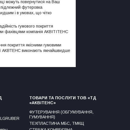
івці можуть повернутися на Ваш
и підлежний футеровка
дшим і в умовах, що чітко
адійність гумового покриття
ними фахівцями компанія АКВІТІТЕНС
ння покриття якісними гумовими
анії АКВТЕНС виконають якнайшвидше
Д
ТОВАРИ ТА ПОСЛУГИ ТОВ «ТД
«АКВІТЕНС»
ФУТЕРУВАННЯ (ОБГУМУВАННЯ,
ГУМУВАННЯ)
AHLGRUBER
ТЕХПЛАСТИНА МБС, ТМКЩ
теры
СТРІЧКА КОНВЕЄРНА