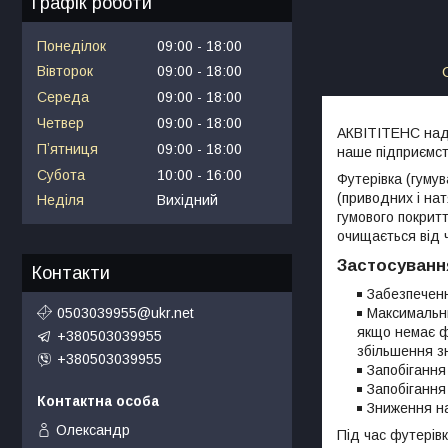
Графік роботи
Понеділок
09:00
18:00
Вівторок
09:00
18:00
Середа
09:00
18:00
Четвер
09:00
18:00
АКВІТІТЕНС нада
Пʼятниця
09:00
18:00
наше підприємст
Субота
10:00
16:00
Футерівка (гуму
(приводних і на
Неділя
Вихідний
гумового покрит
очищається від 
Застосуванн
Контакти
Забезпеченн
Максимальни
0503039955@ukr.net
якщо немає ф
+380503039955
збільшення зн
+380503039955
Запобігання
Запобігання
Зниження н
Олександр
Під час футерів