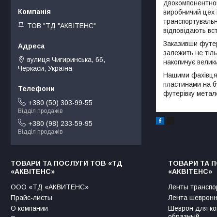
двокомпонентног
виробничий цех 
транспортувальн
ТОВ "ТД "АКВІТЕНС"
відповідають вст
Заказивши футері
залежить не тіл
вулиця Чигиринська, 66,
накопичує велики
Черкаси, Україна
Нашими фахівцям
пластинами на б
футерівку метал
+380 (50) 303-99-55
Відділ продажів
+380 (98) 233-59-95
Відділ продажів
ТОВАРИ ТА ПОСЛУГИ ТОВ «ТД
ТОВАРИ ТА 
«АКВІТЕНС»
«АКВІТЕНС»
ООО «ТД «АКВИТЕНС»
Ленты транспо
Прайс-листы
Лента шевронн
О компании
Шеврон для ко
образный