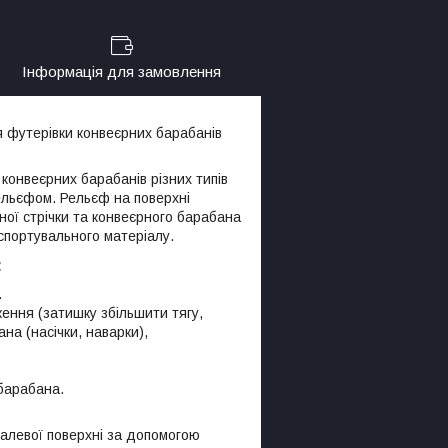
Інформація для замовлення
 футерівки конвеєрних барабанів
конвеєрних барабанів різних типів
рельєфом. Рельєф на поверхні
ної стрічки та конвеєрного барабана
спортувального матеріалу.
:
.
ення (затишку збільшити тягу,
а (насічки, наварки),
 барабана.
алевої поверхні за допомогою