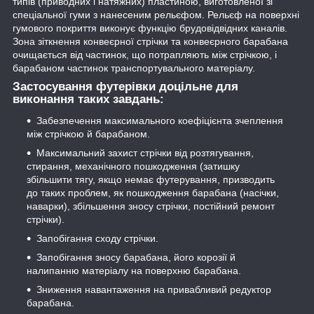
типів (приводних і натяжних) пластиною, виготовленої зі
спеціальної гуми з нанесеним рельєфом. Рельєф на поверхні
гумового покриття виконує функцію брудовідвідних каналів.
Зона зіткнення конвеєрної стрічки та конвеєрного барабана
очищається від частинок, що потрапляють між стрічкою, і
барабаном частинок транспортувального матеріалу.
Застосування футерівки доцільне для
виконання таких завдань:
Забезпечення максимального коефіцієнта зчеплення
між стрічкою й барабаном.
Максимальний захист стрічки від розтягування,
стирання, механічного пошкодження (затишку
збільшити тягу, якщо немає футерування, призводить
до таких проблем, як пошкодження барабана (насічки,
наварки), збільшення зносу стрічки, постійний ремонт
стрічки).
Запобігання сходу стрічки.
Запобігання зносу барабана, його корозії й
налипанню матеріалу на поверхню барабана.
Зниження навантаження на привабливий редуктор
барабана.