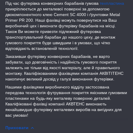
Під час футерівка конвеєрних барабанів гумова
техпластина
прикріплюється до металевої поверхні за допомогою
двокомпонентного клею Cement SC 4000 і ґрунтовки Metal
Primer PR 200. Наші фахівці можуть повернутися на Ваш
виробничий цех і виконати футерівку барабанів на місці.
Також Ви можете привезти підлежний футеровка
транспортувальний барабан до нашого цеху, де монтаж
гумового покриття буде швидшим і в умовах, що чітко
відповідають встановленій технології.
Заказивши футерівку конвеєрних барабанів, не варто
забувати, що довговічність і надійність гумового покриття
залежить не тільки від якості матеріалу, але й правильного
монтажу. Кваліфікованими фахівцями компанія АКВІТІТЕНС
накопичує великий досвід у галузі виконання футерівки.
Нашими фахівцями виробничого відділу застосована
передова технологія футрування покриття якісними гумовими
пластинами на будь-яку металеву поверхню деталей.
Кваліфіковані фахівці компанії АКВТЕНС виконають
якнайшвидше футерівку металевих виробів на вигідних для
вас умовах!
Приховати