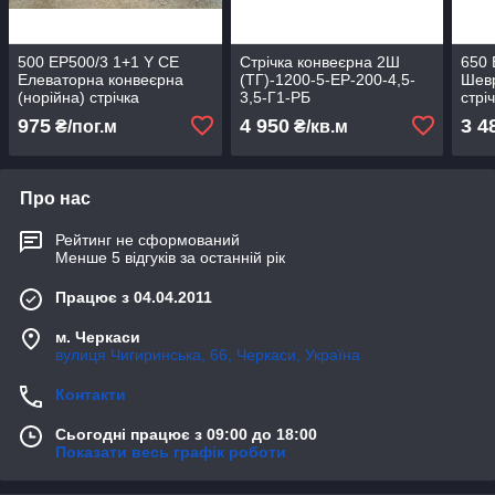
500 ЕР500/3 1+1 Y CE
Стрічка конвеєрна 2Ш
650 
Елеваторна конвеєрна
(ТГ)-1200-5-ЕР-200-4,5-
Шев
(норійна) стрічка
3,5-Г1-РБ
стрі
DIN22102
975
4 950
3 4
₴/пог.м
₴/кв.м
Про нас
Рейтинг не сформований
Менше 5 відгуків за останній рік
Працює з 04.04.2011
м. Черкаси
вулиця Чигиринська, 66, Черкаси, Україна
Контакти
Сьогодні працює з 09:00 до 18:00
Показати весь графік роботи