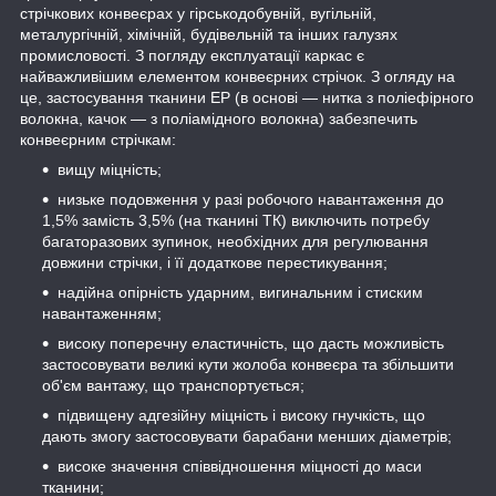
стрічкових конвеєрах у гірськодобувній, вугільній,
металургічній, хімічній, будівельній та інших галузях
промисловості. З погляду експлуатації каркас є
найважливішим елементом конвеєрних стрічок. З огляду на
це, застосування тканини ЕР (в основі — нитка з поліефірного
волокна, качок — з поліамідного волокна) забезпечить
конвеєрним стрічкам:
вищу міцність;
низьке подовження у разі робочого навантаження до
1,5% замість 3,5% (на тканині ТК) виключить потребу
багаторазових зупинок, необхідних для регулювання
довжини стрічки, і її додаткове перестикування;
надійна опірність ударним, вигинальним і стиским
навантаженням;
високу поперечну еластичність, що дасть можливість
застосовувати великі кути жолоба конвеєра та збільшити
об'єм вантажу, що транспортується;
підвищену адгезійну міцність і високу гнучкість, що
дають змогу застосовувати барабани менших діаметрів;
високе значення співвідношення міцності до маси
тканини;