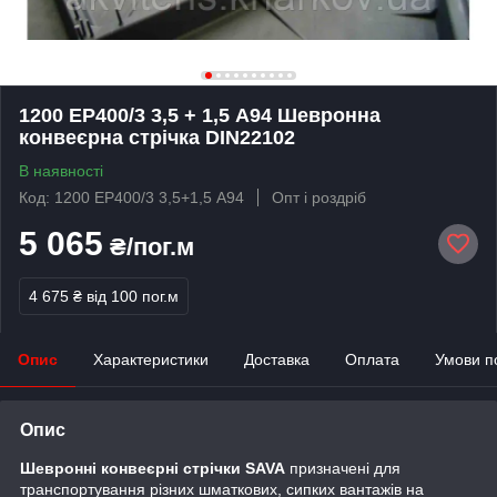
1200 ЕР400/3 3,5 + 1,5 А94 Шевронна
конвеєрна стрічка DIN22102
В наявності
Код: 1200 ЕР400/3 3,5+1,5 А94
Опт і роздріб
5 065
₴/пог.м
4 675 ₴
від 100 пог.м
Опис
Характеристики
Доставка
Оплата
Умови п
Опис
Шевронні конвеєрні стрічки SAVA
призначені для
транспортування різних шматкових, сипких вантажів на