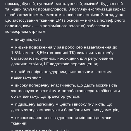
гірськодобувній, вугільній, металургічній, хімічній, будівельній
та інших галузях промисловості. З погляду експлуатації каркас
є найважливішим елементом конвеєрних стрічок. З огляду на
це, застосування тканини ЕР (в основі — нитка з поліефірного
волокна, качок — з поліамідного волокна) забезпечить
конвеєрним стрічкам:
вищу міцність;
низьке подовження у разі робочого навантаження до
1,5% замість 3,5% (на тканині ТК) виключить потребу
багаторазових зупинок, необхідних для регулювання
довжини стрічки, і її додаткове перечищення;
надійна опірність ударним, вигинальним і стиским
навантаженням;
високу поперечну еластичність, що дасть можливість
застосовувати великі кути жолоба конвеєра та збільшити
об'єм вантажу, що транспортується;
підвищену адгезійну міцність і високу гнучкість, що
дають змогу застосовувати барабани менших діаметрів;
високе значення співвідношення міцності до маси
тканини;
гарантія від виробника 1 рік.