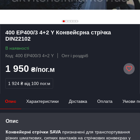
400 ЕР400/3 4+2 Y Конвейєрна стрічка
DIN22102
В наявності
Код: 400 ЕР400/3 4+2 Y
Опт і роздріб
1 950
₴/пог.м
1 924 ₴
від 100 пог.м
Опис
Характеристики
Доставка
Оплата
Умови п
Опис
Конвейєрні стрічки SAVA
призначені для транспортування
різних шматкових, сипких вантажів на стрічкових конвеєрах у