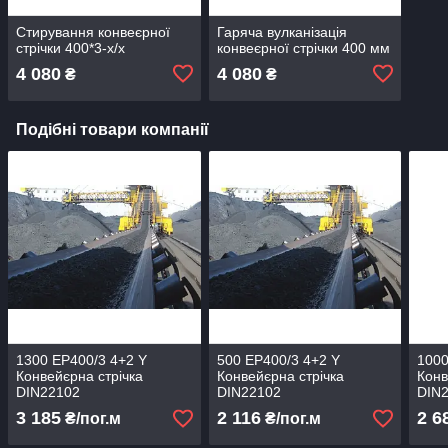
Стирування конвеєрної
Гаряча вулканізація
стрічки 400*3-х/х
конвеєрної стрічки 400 мм
4 080
4 080
₴
₴
Подібні товари компанії
1300 ЕР400/3 4+2 Y
500 ЕР400/3 4+2 Y
1000
Конвейєрна стрічка
Конвейєрна стрічка
Конв
DIN22102
DIN22102
DIN
3 185
2 116
2 6
₴/пог.м
₴/пог.м