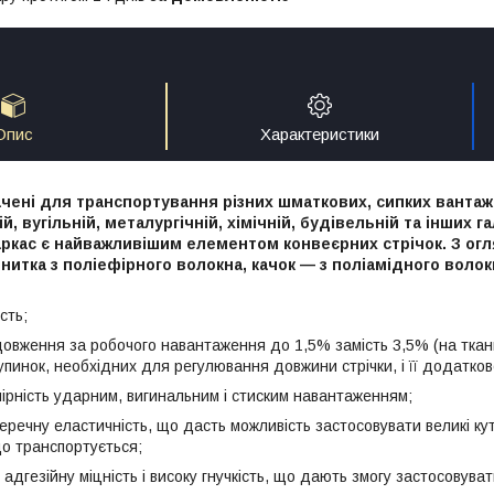
Опис
Характеристики
чені для транспортування різних шматкових, сипких вантажі
й, вугільній, металургічній, хімічній, будівельній та інших 
аркас є найважливішим елементом конвеєрних стрічок. З огл
 нитка з поліефірного волокна, качок — з поліамідного вол
ть;
ження за робочого навантаження до 1,5% замість 3,5% (на ткани
упинок, необхідних для регулювання довжини стрічки, і її додатко
ність ударним, вигинальним і стиским навантаженням;
чну еластичність, що дасть можливість застосовувати великі кут
що транспортується;
езійну міцність і високу гнучкість, що дають змогу застосовува