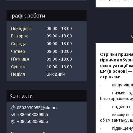
Графік роботи
Понеділок
09:00
18:00
Вівторок
09:00
18:00
Середа
09:00
18:00
Четвер
09:00
18:00
Стрічки призна
Пʼятниця
09:00
18:00
гірничодобувні
експлуатації к
Субота
10:00
16:00
ЕР (в основі —
Неділя
Вихідний
стрічкам:
· вищу міцніс
· низьке подов
Контакти
багаторазових з
· надійна опір
0503039955@ukr.net
· високу попере
+380503039955
об'єм вантажу, 
+380503039955
· підвищену адг