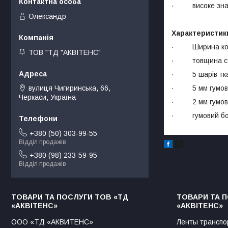
· високе значе
Олександр
Характеристики
· Ширина конве
ТОВ "ТД "АКВІТЕНС"
· товщина стр
· 5 шарів тк
· 5 мм гумової
вулиця Чигиринська, 66,
Черкаси, Україна
· 2 мм гумової
· гумовий борт
+380 (50) 303-99-55
Відділ продажів
+380 (98) 233-59-95
Відділ продажів
ТОВАРИ ТА ПОСЛУГИ ТОВ «ТД
ТОВАРИ ТА 
«АКВІТЕНС»
«АКВІТЕНС»
ООО «ТД «АКВИТЕНС»
Ленты транспо