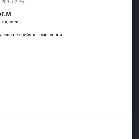
-200-5-2-РБ
ог.м
ві ціни
часово не приймає замовлення