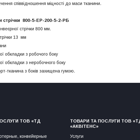
ння співвідношення міцності до маси тканини.
 стрічки 800-5-ЕР-200-5-2-РБ
єрної стрічки 800 мм.
ічки 13 мм
ани
 обкладки з робочого боку
 обкладки з неробочного боку
-тканина з боків захищена гумою.
ПОСЛУГИ ТОВ «ТД
ТОВАРИ ТА ПОСЛУГИ ТОВ «Т
«АКВІТЕНС»
ртерные, конвейерные
Услуги