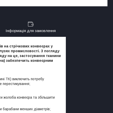
Інформація для замовлення
в на стрічкових конвеєрах у
галузях промисловості. З погляду
яду на це, застосування тканини
окна) забезпечить конвеєрним
ні ТК) виключить потребу
ве перестикування;
и жолоба конвеєра та збільшити
ти барабани менших діаметрів;