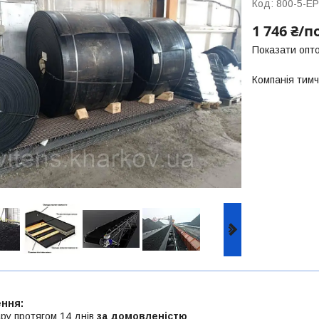
Код:
800-5-ЕР
1 746 ₴/п
Показати опто
Компанія тим
ру протягом 14 днів
за домовленістю