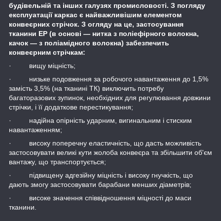
будівельній та інших галузях промисловості. З погляду
експлуатації каркас є найважливішим елементом
конвеєрних стрічок. З огляду на це, застосування
тканини ЕР (в основі — нитка з поліефірного волокна,
качок — з поліамідного волокна) забезпечить
конвеєрним стрічкам:
· вищу міцність;
· низьке подовження за робочого навантаження до 1,5%
замість 3,5% (на тканині ТК) виключить потребу
багаторазових зупинок, необхідних для регулювання довжини
стрічки, і її додаткове перестикування;
· надійна опірність ударним, вигинальним і стиским
навантаженням;
· високу поперечну еластичність, що дасть можливість
застосовувати великі кути жолоба конвеєра та збільшити об'єм
вантажу, що транспортується;
· підвищену адгезійну міцність і високу гнучкість, що
дають змогу застосовувати барабани менших діаметрів;
· високе значення співвідношення міцності до маси
тканини.