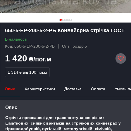
650-5-ЕР-200-5-2-РБ Конвейєрна стрічка ГОСТ
В наявності
Код: 650-5-ЕР-200-5-2-РБ
Опт і роздріб
1 420
₴/пог.м
1 314 ₴
від 100 пог.м
Опис
Характеристики
Доставка
Оплата
Умови п
Опис
Стрічки призначені для транспортування різних
шматкових, сипких вантажів на стрічкових конвеєрах у
гірничодобувній, вугільній, металургічній, хімічній,