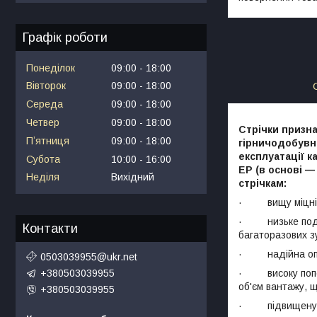
Графік роботи
Понеділок
09:00
18:00
Вівторок
09:00
18:00
Середа
09:00
18:00
Четвер
09:00
18:00
Стрічки призна
Пʼятниця
09:00
18:00
гірничодобувні
експлуатації к
Субота
10:00
16:00
ЕР (в основі —
Неділя
Вихідний
стрічкам:
· вищу міцніс
· низьке подовж
Контакти
багаторазових з
· надійна опір
0503039955@ukr.net
· високу попере
+380503039955
об'єм вантажу, 
+380503039955
· підвищену адг