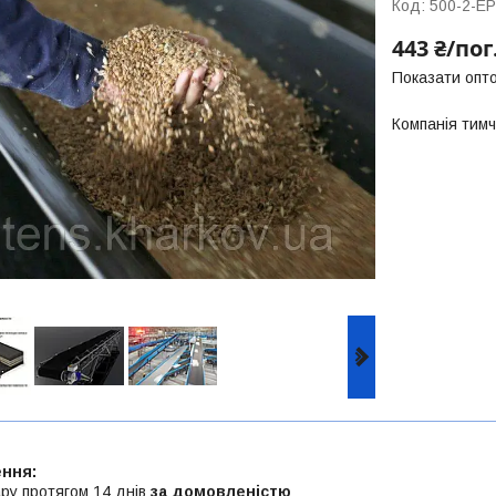
Код:
500-2-ЕР
443 ₴/пог
Показати опто
Компанія тим
ру протягом 14 днів
за домовленістю