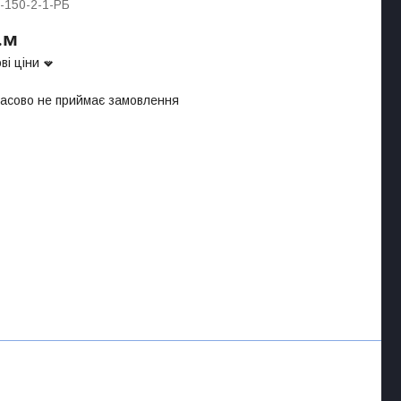
-150-2-1-РБ
.м
ві ціни
часово не приймає замовлення