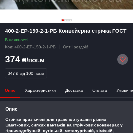
400-2-ЕР-150-2-1-РБ Конвейєрна стрічка ГОСТ
В наявності
Код: 400-2-ЕР-150-2-1-РБ
Опт і роздріб
374
₴/пог.м
347 ₴
від 100 пог.м
Опис
Характеристики
Доставка
Оплата
Умови п
Опис
Стрічки призначені для транспортування різних
шматкових, сипких вантажів на стрічкових конвеєрах у
гірничодобувній, вугільній, металургічній, хімічній,