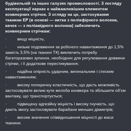
будівельній та інших галузях промисловості. З погляду
експлуатації каркас є найважливішим елементом
конвеєрних стрічок. З огляду на це, застосування
тканини ЕР (в основі — нитка з поліефірного волокна,
качок — з поліамідного волокна) забезпечить
конвеєрним стрічкам:
· вищу міцність;
· низьке подовження за робочого навантаження до 1,5%
замість 3,5% (на тканині ТК) виключить потребу
багаторазових зупинок, необхідних для регулювання довжини
стрічки, і її додаткове перестикування;
· надійна опірність ударним, вигинальним і стиским
навантаженням;
· високу поперечну еластичність, що дасть можливість
застосовувати великі кути жолоба конвеєра та збільшити об'єм
вантажу, що транспортується;
· підвищену адгезійну міцність і високу гнучкість, що
дають змогу застосовувати барабани менших діаметрів;
· високе значення співвідношення міцності до маси
тканини.